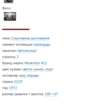
Фото:
тема:
Спортивные достижения
элемент коллекции:
календарь
заказчик:
Автоэкспорт
страниц:
2
бренд, марка:
Moskvitch-412
цвет кузова:
светло-синий
,
спорт
экстерьер:
вид спереди
страна:
СССР
год:
1972
размер (ширина × высота):
100 × 67