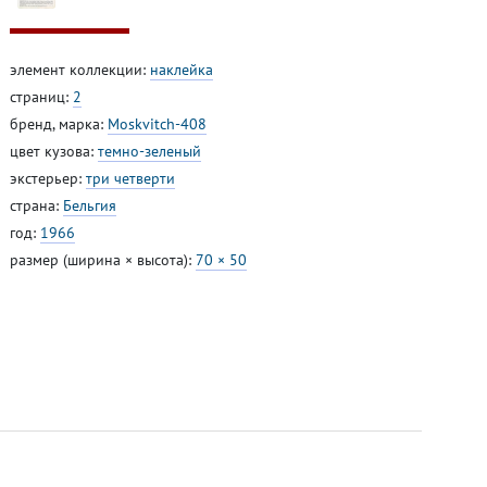
элемент коллекции:
наклейка
страниц:
2
бренд, марка:
Moskvitch-408
цвет кузова:
темно-зеленый
экстерьер:
три четверти
страна:
Бельгия
год:
1966
размер (ширина × высота):
70 × 50