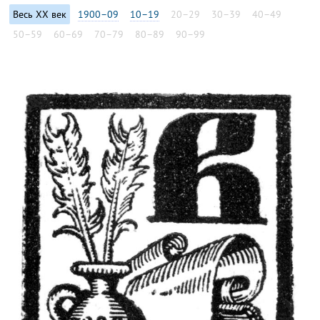
Весь XX век
1900–09
10–19
20–29
30–39
40–49
50–59
60–69
70–79
80–89
90–99