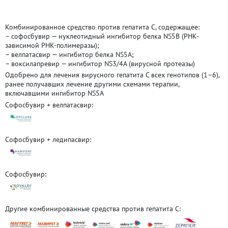
Комбинированное средство против гепатита C, содержащее:
– софосбувир — нуклеотидный ингибитор белка NS5B (РНК-
зависимой РНК-полимеразы);
– велпатасвир — ингибитор белка NS5A;
– воксилапревир — ингибитор NS3/4A (вирусной протеазы)
Одобрено для лечения вирусного гепатита C всех генотипов (1–6),
ранее получавших лечение другими схемами терапии,
включавшими ингибитор NS5A
Софосбувир + велпатасвир:
Софосбувир + ледипасвир:
Софосбувир:
Другие комбинированные средства против гепатита C: