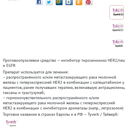
Противоопухолевое средство — ингибитор тирозинкиназ HER2/neu
и EGFR
Препарат используется для лечения:
– распространённого и/или метастазирующего рака молочной
железы с гиперэкспрессией HER2 в комбинации с капецитабином у
пациентов, ранее получавших терапию, включавшую антрациклины,
таксаны и трастузумаб;
– гормоночувствительного распространённого и/или
метастазирующего рака молочной железы с гиперэкспрессией
HER2 в комбинации с ингибитором ароматазы (напр., летрозолом)
Торговое название в странах Европы и в РФ — Tyverb / Тайверб: