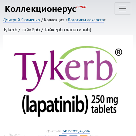
Коллекционерус
Бета
Дмитрий Якименко
/ Коллекция «
Логотипы лекарств
»
Tykerb / Тайкёрб / Тайкерб (лапатиниб)
Оригинал:
1419×1008, 48,7 КБ
← Шифт →