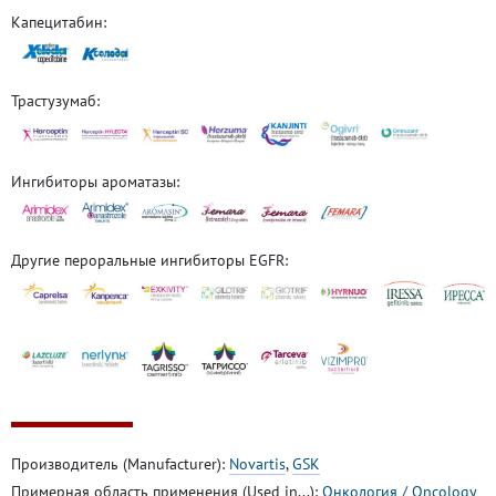
Капецитабин:
Трастузумаб:
Ингибиторы ароматазы:
Другие пероральные ингибиторы EGFR:
Производитель (Manufacturer):
Novartis
,
GSK
Примерная область применения (Used in...):
Онкология / Oncology