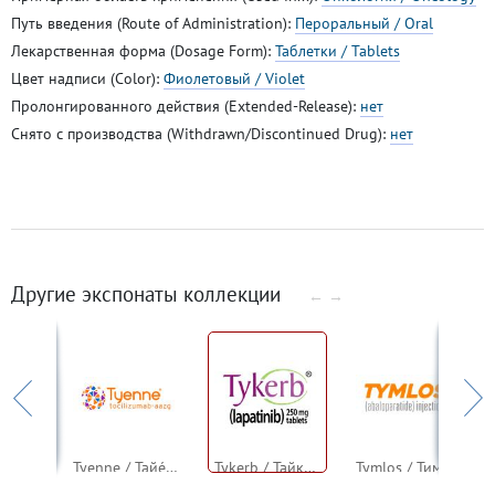
Путь введения (Route of Administration):
Пероральный / Oral
Лекарственная форма (Dosage Form):
Таблетки / Tablets
Цвет надписи (Color):
Фиолетовый / Violet
Пролонгированного действия (Extended-Release):
нет
Снято с производства (Withdrawn/Discontinued Drug):
нет
Другие экспонаты коллекции
←
→
Tybost / Тайбост / Тибост (кобицистат)
Tyenne / Тайе́нн / Тиенн (тоцилизумаб)
Tykerb / Тайкёрб / Тайкерб (лапатиниб)
Tymlos / Тимлос (абалопаратид)