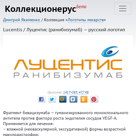
Коллекционерус
Бета
Дмитрий Якименко
/ Коллекция «
Логотипы лекарств
»
Lucentis / Луцентис (ранибизумаб) — русский логотип
Оригинал:
1417×583, 47,7 КБ
Фрагмент бевацизумаба — гуманизированного моноклонального
антитела против фактора роста эндотелия сосудов VEGF-A.
Применяется для лечения:
– влажной (неоваскулярной, экссудативной) формы возрастной
макулодистрофии;