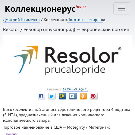
Коллекционерус
Бета
Дмитрий Якименко
/ Коллекция «
Логотипы лекарств
»
Resolor / Резолор (прукалоприд) — европейский логотип
Оригинал:
1419×559, 37,6 КБ
Высокоселективный агонист серотонинового рецептора 4 подтипа
(5-HT4), предназначенный для лечения хронического
идиопатического запора
Торговое наименование в США — Motegrity / Мотегрити: