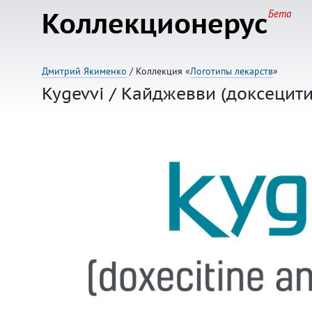
Коллекционерус
Бета
Дмитрий Якименко
/ Коллекция «
Логотипы лекарств
»
Kygevvi / Кайджевви (доксецит