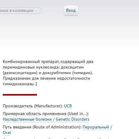
Вход
Комбинированный препарат, содержащий два
пиримидиновых нуклеозида: доксецитин
(дезоксицитидин) и доксрибтимин (тимидин).
Предназначен для лечения недостаточности
тимидинкиназы 2
Производитель (Manufacturer):
UCB
Примерная область применения (Used in...):
Наследственные болезни / Genetic Disorders
Путь введения (Route of Administration):
Пероральный /
Oral