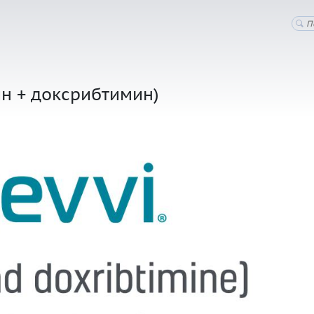
ин + доксрибтимин)