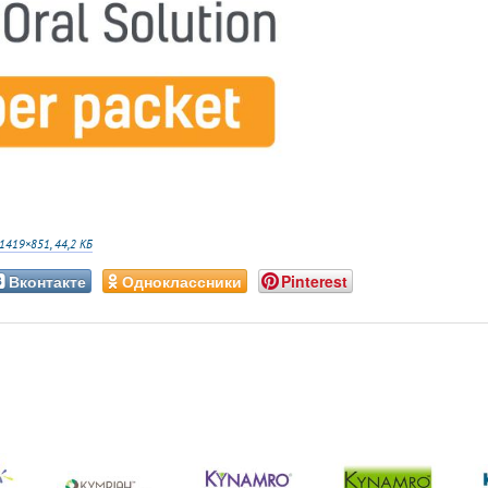
1419×851, 44,2 КБ
Вконтакте
Одноклассники
Pinterest