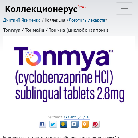
Коллекционерус
Бета
Дмитрий Якименко
/ Коллекция «
Логотипы лекарств
»
Tonmya / Тонмайя / Тонмиа (циклобензаприн)
Оригинал:
1419×835, 85,5 КБ
Миорелаксант центрального действия, структурно схожий с