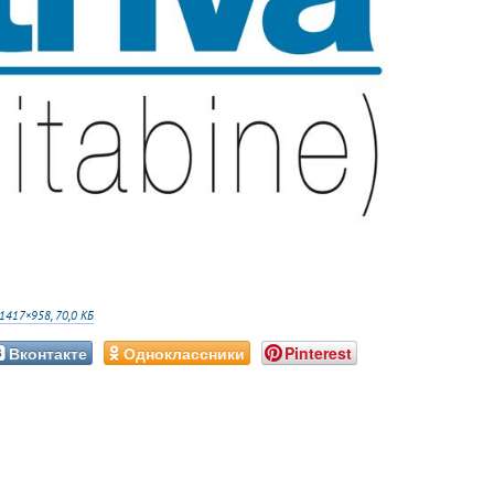
1417×958, 70,0 КБ
Вконтакте
Одноклассники
Pinterest