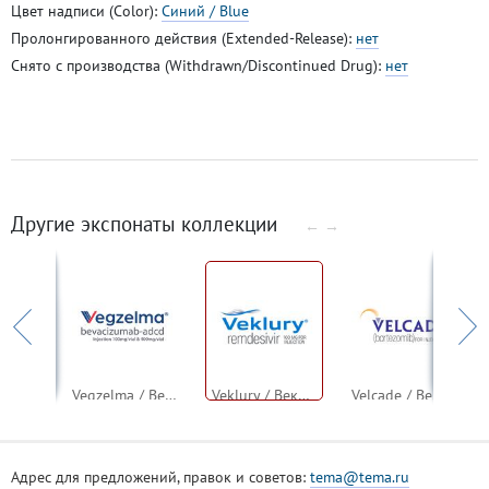
Цвет надписи (Color):
Синий / Blue
Пролонгированного действия (Extended-Release):
нет
Снято с производства (Withdrawn/Discontinued Drug):
нет
Другие экспонаты коллекции
←
→
Vectibix / Ве́ктибикс / Вектибикс (панитумумаб)
Vegzelma / Вегзелма (бевацизумаб)
Veklury / Веклури (ремдесивир)
Velcade / Велкейд (бортезомиб)
Адрес для предложений, правок и советов:
tema@tema.ru