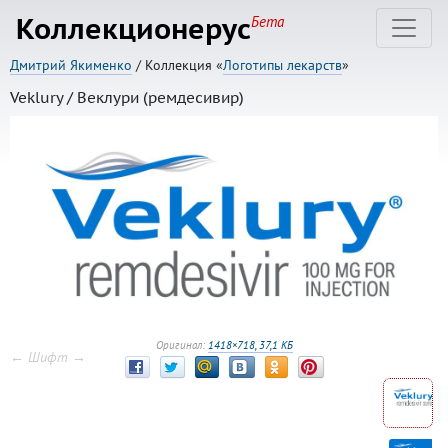
Коллекционерус
Бета
Дмитрий Якименко
/ Коллекция «
Логотипы лекарств
»
Veklury / Веклури (ремдесивир)
Оригинал:
1418×718, 37,1 КБ
← Шифт →