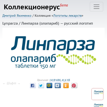
Коллекционерус
Бета
Дмитрий Якименко
/ Коллекция «
Логотипы лекарств
»
Lynparza / Линпарза (олапариб) — русский логотип
Оригинал:
1418×686, 41,6 КБ
← Шифт →