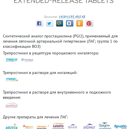
Оригинал:
1418×1193, 49,0 КБ
Синтетический аналог простациклина (PGI2), применяемый для
лечения лёгочной артериальной гипертензии (ЛАГ; группа 1 по
классификации ВОЗ)
Трепростинил в рецептуре порошкового ингалятора:
Трепростинил в растворе для ингаляций:
Трепростинил в растворе для внутривенного и подкожного
введения:
Другие препараты для лечения ЛАГ: