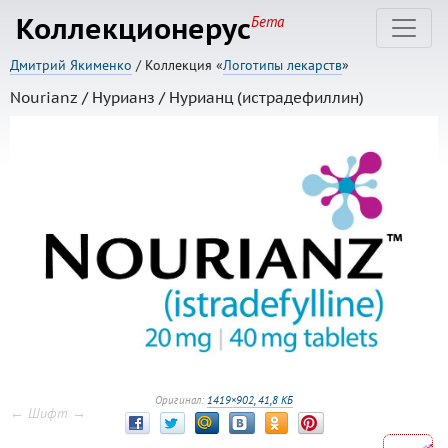
Коллекционерус
Бета
Дмитрий Якименко
/ Коллекция «
Логотипы лекарств
»
Nourianz / Нурианз / Нурианц (истрадефиллин)
Оригинал:
1419×902, 41,8 КБ
← Шифт →