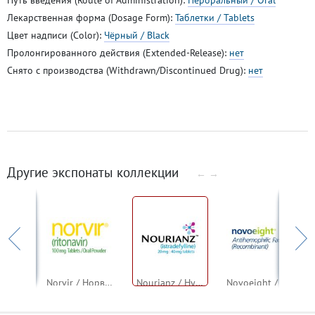
Лекарственная форма (Dosage Form):
Таблетки / Tablets
Цвет надписи (Color):
Чёрный / Black
Пролонгированного действия (Extended-Release):
нет
Снято с производства (Withdrawn/Discontinued Drug):
нет
Другие экспонаты коллекции
←
→
Norvasc / Норваск (амлодипин) — старый логотип
Norvir / Норвир (ритонавир)
Nourianz / Нурианз / Нурианц (истрадефиллин)
Novoeight / Новоэйт (рекомбинантный антигемофильный фактор)