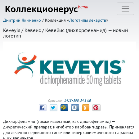
Коллекционерус
Бета
Дмитрий Якименко
/ Коллекция «
Логотипы лекарств
»
Keveyis / Кевеис / Кевейис (дихлорфенамид) — новый
логотип
Оригинал:
1418×590, 34,1 КБ
Дихлорфенамид (также известный, как диклофенамид) —
диуретический препарат, ингибитор карбоангидразы. Применяется
для лечения первичного гипо- или гиперкалиемического паралича
и их вариантов