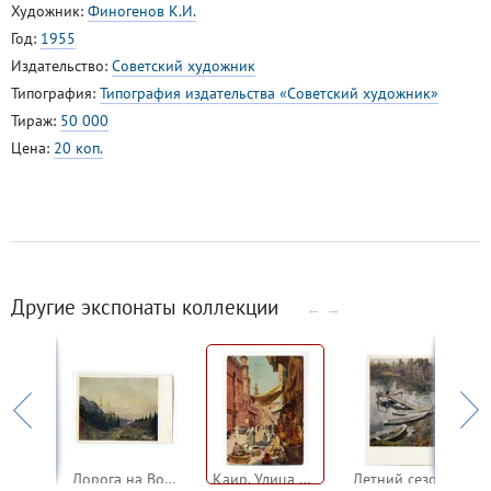
Художник:
Финогенов К.И.
Год:
1955
Издательство:
Советский художник
Типография:
Типография издательства «Советский художник»
Тираж:
50 000
Цена:
20 коп.
Другие экспонаты коллекции
←
→
Портрет М.К. Тенишевой
Дорога на Воркуту
Каир. Улица Золотого базара
Летний сезон кончился