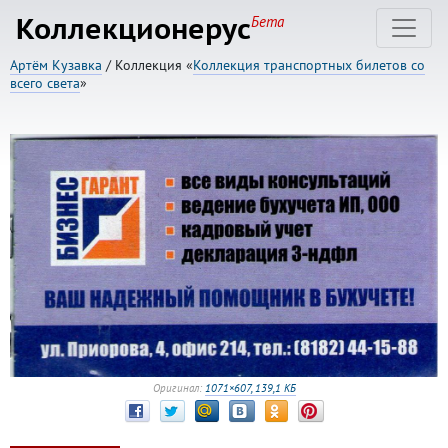
Коллекционерус
Бета
Артём Кузавка
/ Коллекция «
Коллекция транспортных билетов со
всего света
»
Оригинал:
1071×607, 139,1 КБ