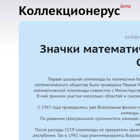
Коллекционерус
Бета
НАЙДЕ
Значки математи
Первая школьная олимпиада по математике бы
математического общества была проведена Первая М
математической олимпиады совместно с Министерст
В ней приняли участие несколько областей и союзн
С 1967 года проводились уже Всесоюзные физико-
команды о
По решению Центрального оргкомитета, начиная с
на
После распада СССР олимпиады не прекратили своег
республике. Так в 1992 году реанимировались Всер