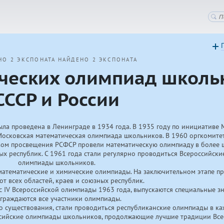
НО 2 ЭКСПОНАТА
НАЙДЕНО 2 ЭКСПОНАТА
ческих олимпиад школь
СССР и России
ла проведена в Ленинграде в 1934 года. В 1935 году по инициативе 
осковская математическая олимпиада школьников. В 1960 оргкомитет
вом просвещения РСФСР провели математическую олимпиаду в более 
ых республик. С 1961 года стали регулярно проводиться Всероссийски
олимпиады школьников.
математические и химические олимпиады. На заключительном этапе п
т всех областей, краев и союзных республик.
 IV Всероссийской олимпиады 1963 года, выпускаются специальные з
граждаются все участники олимпиады.
о существования, стали проводиться республиканские олимпиады в к
оссийские олимпиады школьников, продолжающие лучшие традиции Вс