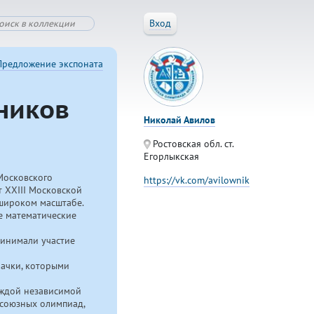
Вход
Предложение экспоната
ников
Николай Авилов
Ростовская обл. ст.
Егорлыкская
Московского
https://vk.com/avilownik
 XXIII Московской
широком масштабе.
е математические
ринимали участие
начки, которыми
аждой независимой
есоюзных олимпиад,