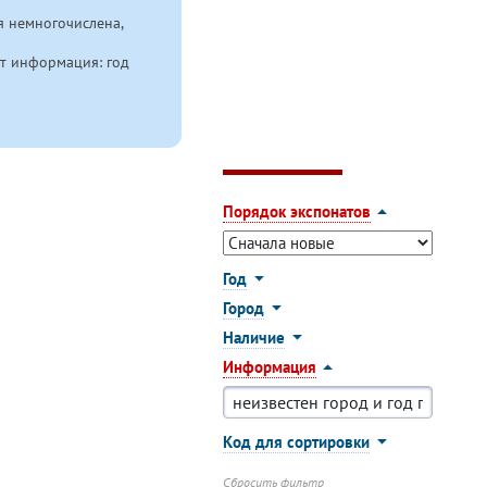
я немногочислена,
ют информация: год
Порядок экспонатов
Год
Город
Наличие
Информация
Код для сортировки
Сбросить фильтр