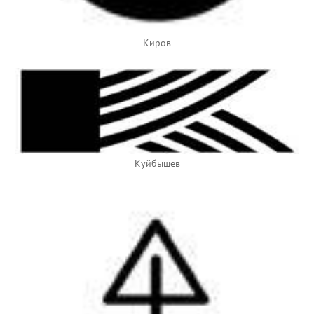
Киров
Куйбышев