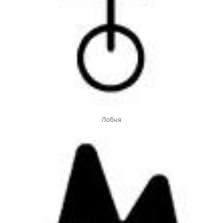
Лобня