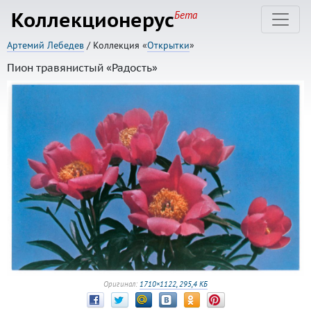
Коллекционерус
Бета
Артемий Лебедев
/ Коллекция «
Открытки
»
Пион травянистый «Радость»
Оригинал:
1710×1122, 295,4 КБ