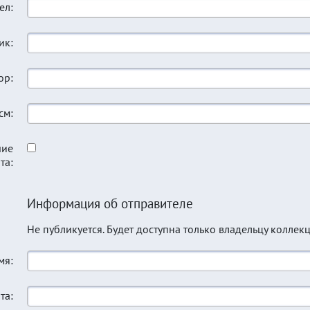
ел:
ик:
ор:
см:
чие
та:
Информация об отправителе
Не публикуется. Будет доступна только владельцу коллекц
мя:
та: