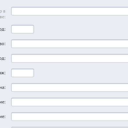
р в
ве:
од:
во:
од:
аж:
на:
ие:
ие: