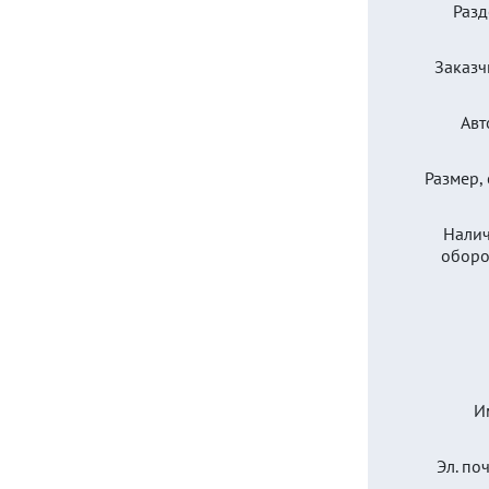
Разд
Заказч
Авт
Размер, 
Нали
оборо
И
Эл. поч