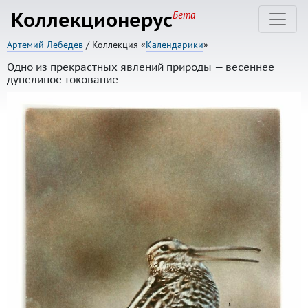
Коллекционерус
Бета
Артемий Лебедев
/ Коллекция «
Календарики
»
Одно из прекрастных явлений природы — весеннее
дупелиное токование