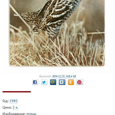
Оригинал:
804×1123, 168,4 КБ
Год:
1985
Цена:
2 к.
Изображение:
птицы