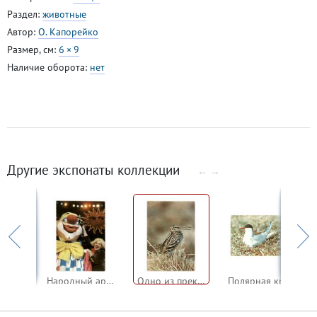
Раздел:
животные
Автор:
О. Капорейко
Размер, см:
6 × 9
Наличие оборота:
нет
Другие экспонаты коллекции
←
→
Шоу Д. и М. Запашных
Народный артист СССР Олег Попов
Одно из прекрастных явлений природы — весеннее дупелиное токование
Полярная крачка — чемпион среди перелетных птиц