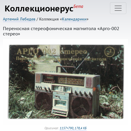
Коллекционерус
Бета
Артемий Лебедев
/ Коллекция «
Календарики
»
Переносная стереофоническая магнитола «Арго-002
стерео»
Оригинал:
1157×790, 178,4 КБ