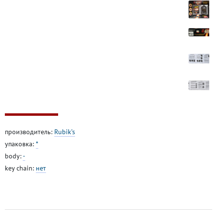
производитель:
Rubik’s
упаковка:
*
body:
-
key chain:
нет