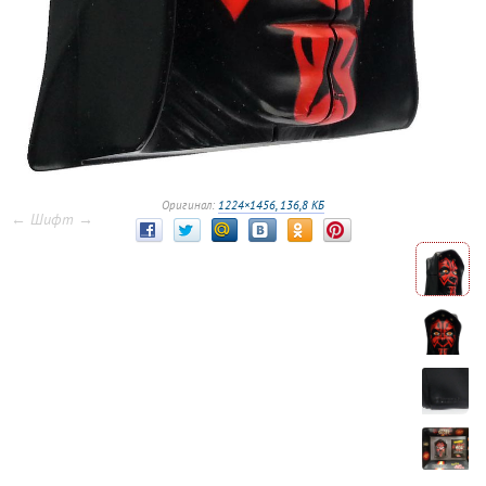
Оригинал:
1224×1456, 136,8 КБ
← Шифт →