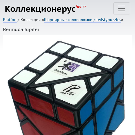
Коллекционерус
Бета
Plut`on
/ Коллекция «
Шарнирные головоломки / twistypuzzles
»
Bermuda Jupiter