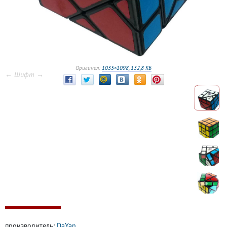
Оригинал:
1035×1098, 132,8 КБ
← Шифт →
производитель:
DaYan