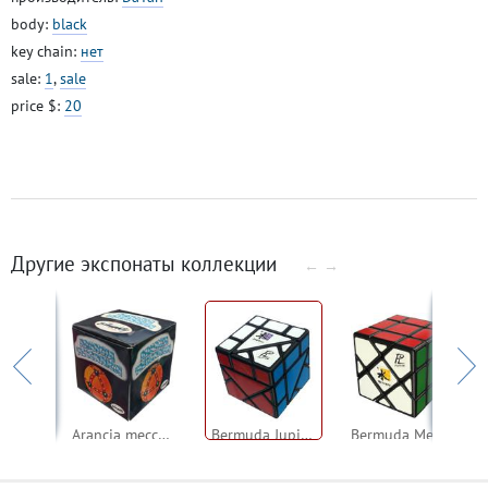
body:
black
key chain:
нет
sale:
1
,
sale
price $:
20
Другие экспонаты коллекции
←
→
Alexander's Star_2
Arancia meccanica
Bermuda Jupiter
Bermuda Mercury