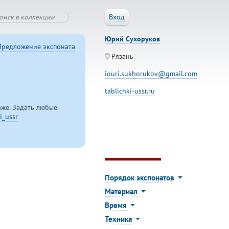
Вход
Юрий Сухоруков
Предложение экспоната
Рязань
.
iouri.sukhorukov@gmail.com
tablichki-ussr.ru
аже. Задать любые
i_ussr
Порядок экспонатов
Материал
Время
Техника