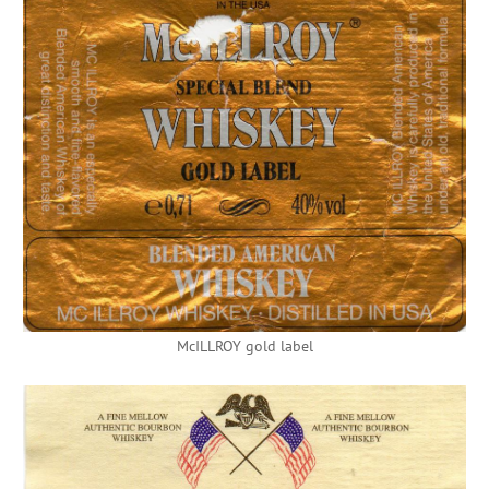
McILLROY gold label