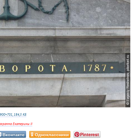
900×701, 184,5 КБ
ограмма Екатерины II
Вконтакте
Одноклассники
Pinterest