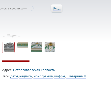
Вход
← Шифт →
Адрес:
Петропавловская крепость
Теги:
даты
,
надпись
,
монограмма
,
цифры
,
Екатерина II