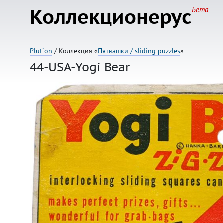
Коллекционерус
Бета
Plut`on
/ Коллекция «
Пятнашки / sliding puzzles
»
44-USA-Yogi Bear