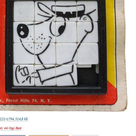
221×1794, 514,8 КБ
т: 44-Yogi Bear