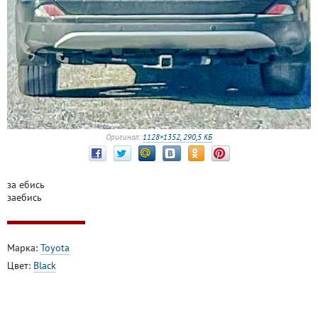
Оригинал:
1128×1352, 290,5 КБ
за ебись
заебись
Марка:
Toyota
Цвет:
Black