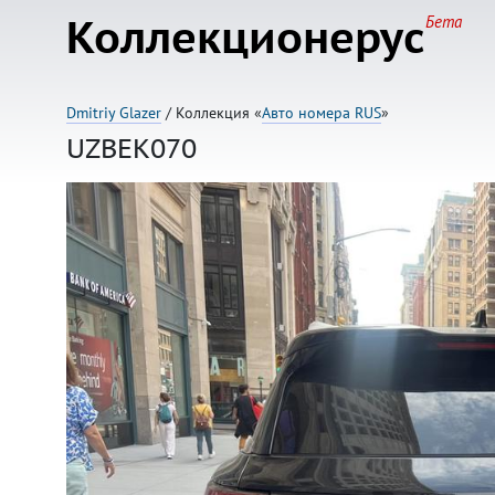
Коллекционерус
Бета
Dmitriy Glazer
/ Коллекция «
Авто номера RUS
»
UZBEK070