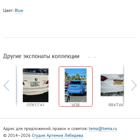
Цвет:
Blue
Другие экспонаты коллекции
←
→
YA
ODECCA1
VOR
BR4TVA
Адрес для предложений, правок и советов:
tema@tema.ru
© 2014–2026
Студия Артемия Лебедева