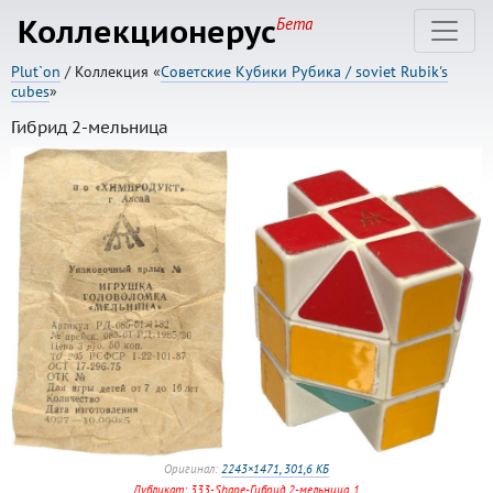
Коллекционерус
Бета
Plut`on
/ Коллекция «
Советские Кубики Рубика / soviet Rubik's
cubes
»
Гибрид 2-мельница
Оригинал:
2243×1471, 301,6 КБ
Дубликат: 333-Shape-Гибрид 2-мельница_1