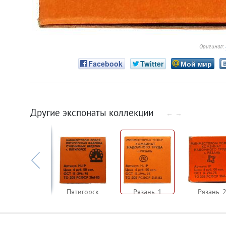
Оригинал:
Facebook
Twitter
Мой мир
Другие экспонаты коллекции
←
→
Новосибирск
Пятигорск
Рязань_1
Рязань_