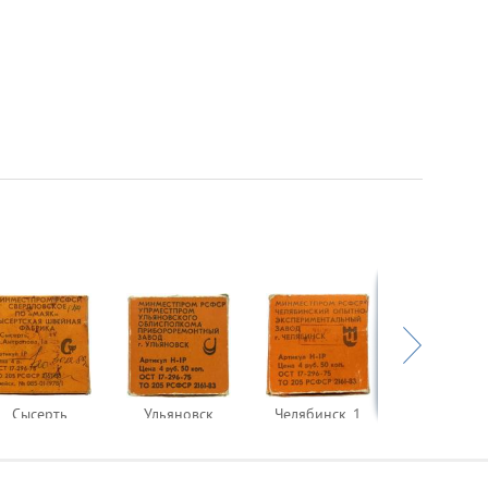
Сысерть
Ульяновск
Челябинск_1
Чита