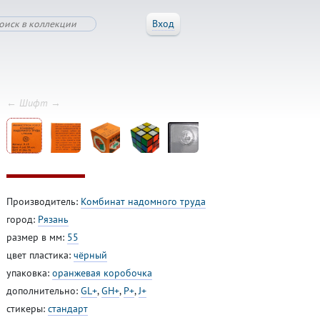
Вход
← Шифт →
Производитель:
Комбинат надомного труда
город:
Рязань
размер в мм:
55
цвет пластика:
чёрный
упаковка:
оранжевая коробочка
дополнительно:
GL+
,
GH+
,
P+
,
J+
стикеры:
стандарт