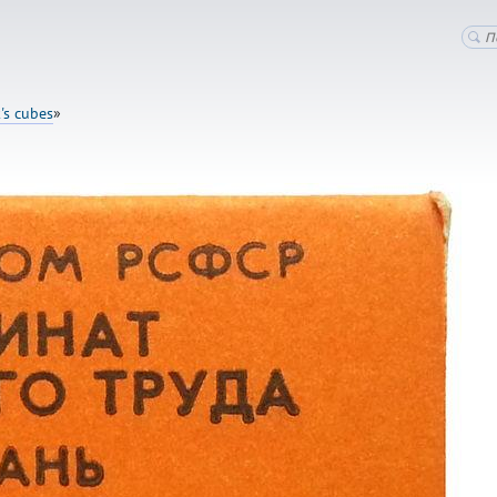
's cubes
»