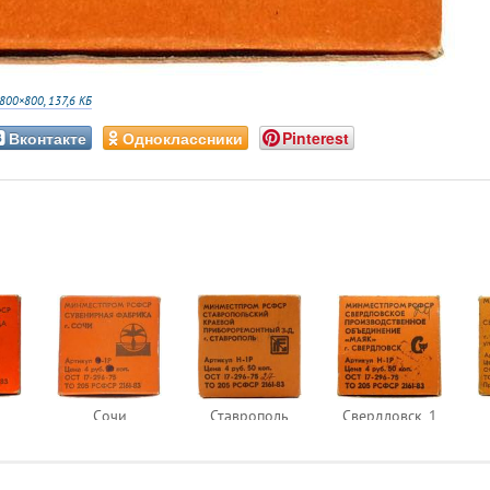
800×800, 137,6 КБ
Вконтакте
Одноклассники
Pinterest
2
Сочи
Ставрополь
Свердловск_1