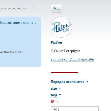
Вход
Предложение экспоната
Plut`on
Санкт-Петербург
ake the Magician
youtube.com/plutonspuzzles
Порядок экспонатов
size
tags
№