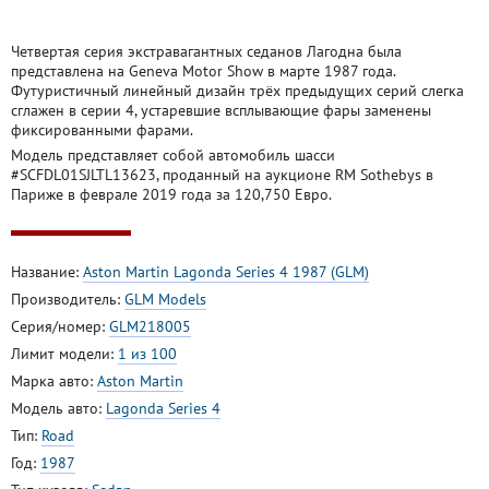
Четвертая серия экстравагантных седанов Лагодна была
представлена на Geneva Motor Show в марте 1987 года.
Футуристичный линейный дизайн трёх предыдущих серий слегка
сглажен в серии 4, устаревшие всплывающие фары заменены
фиксированными фарами.
Модель представляет собой автомобиль шасси
#SCFDL01SJLTL13623, проданный на аукционе RM Sothebys в
Париже в феврале 2019 года за 120,750 Евро.
Название:
Aston Martin Lagonda Series 4 1987 (GLM)
Производитель:
GLM Models
Серия/номер:
GLM218005
Лимит модели:
1 из 100
Марка авто:
Aston Martin
Модель авто:
Lagonda Series 4
Тип:
Road
Год:
1987