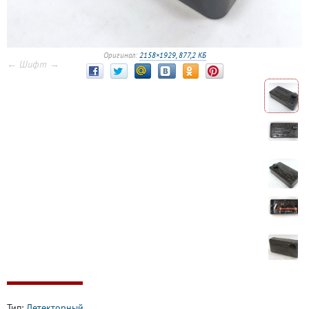
Оригинал:
2158×1929, 877,2 КБ
← Шифт →
Тип:
Детекторный