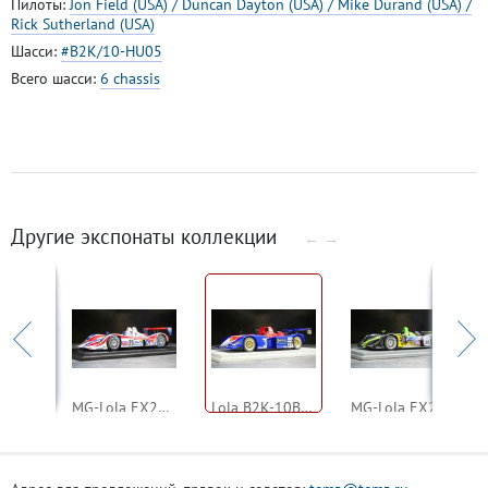
Пилоты:
Jon Field (USA) / Duncan Dayton (USA) / Mike Durand (USA) /
Rick Sutherland (USA)
Шасси:
#B2K/10-HU05
Всего шасси:
6 chassis
Другие экспонаты коллекции
←
→
Lola T810 (Nissan GT ZX-Turbo) 1986 1000km Fuji #20 (TSM)
MG-Lola EX264 2005 24h Le Mans #25 (Spark)
Lola B2K-10B 2002 24h Daytona #37 (Spark)
MG-Lola EX257 2002 24h Le Mans #26 (Spark)