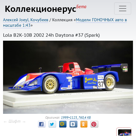
Коллекционерус
Бета
Алексей JoeyL Кочубеев
/ Коллекция «
Модели ГОНОЧНЫХ авто в
масштабе 1:43
»
Lola B2K-10B 2002 24h Daytona #37 (Spark)
Оригинал:
1999×1125, 760,4 КБ
← Шифт →