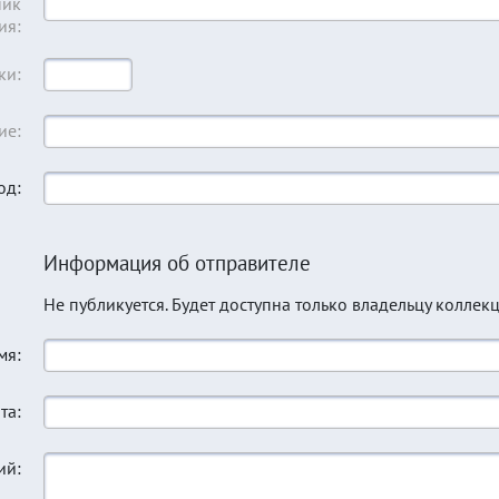
ник
ия:
ки:
ие:
од:
Информация об отправителе
Не публикуется. Будет доступна только владельцу коллекц
мя:
та:
ий: