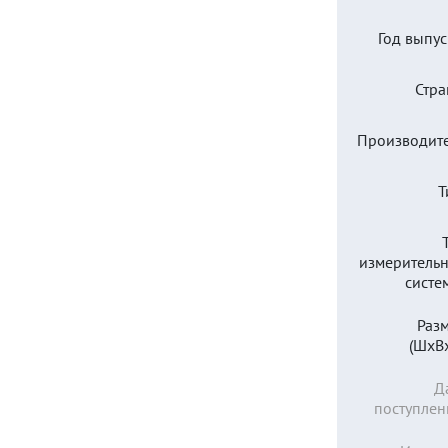
Год выпус
Стра
Производите
Т
измеритель
систе
Раз
(ШхВх
Д
поступлен