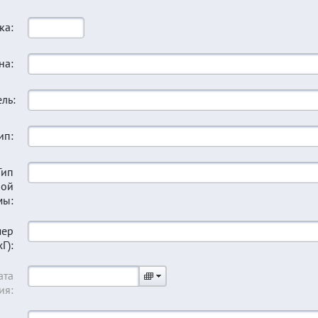
ка:
на:
ль:
ип:
Тип
ной
мы:
мер
Г):
ата
ия: