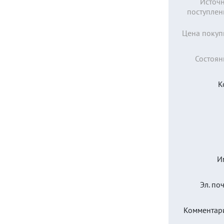
Источ
поступлен
Цена покуп
Состоян
К
И
Эл. поч
Комментар