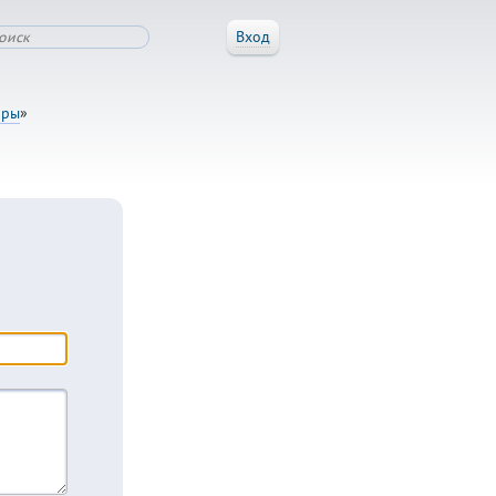
Вход
оры
»