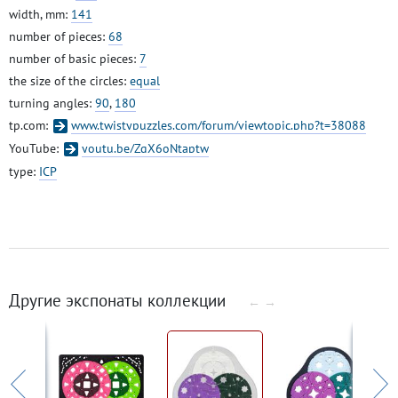
width, mm:
141
number of pieces:
68
number of basic pieces:
7
the size of the circles:
equal
turning angles:
90
,
180
tp.com:
www.twistypuzzles.com/forum/viewtopic.php?t=38088
YouTube:
youtu.be/ZgX6oNtaptw
type:
ICP
Другие экспонаты коллекции
←
→