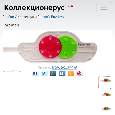
Коллекционерус
Бета
Plut`on
/ Коллекция «
Pluton's Puzzles
»
Foramen
Оригинал:
3800×1200, 190,0 КБ
← Шифт →