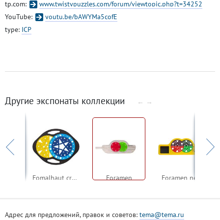
tp.com:
www.twistypuzzles.com/forum/viewtopic.php?t=34252
YouTube:
youtu.be/bAWYMa5cofE
type:
ICP
Другие экспонаты коллекции
←
→
aut
Fomalhaut crazy
Foramen
Foramen new
Адрес для предложений, правок и советов:
tema@tema.ru