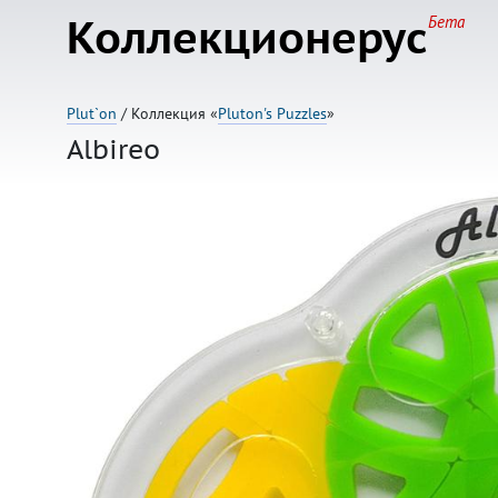
Коллекционерус
Бета
Plut`on
/ Коллекция «
Pluton's Puzzles
»
Albireo