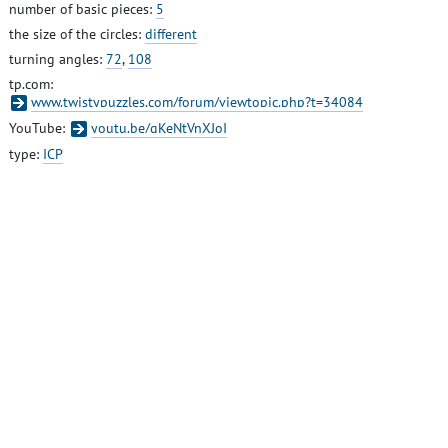
number of basic pieces:
5
the size of the circles:
different
turning angles:
72
,
108
tp.com:
www.twistypuzzles.com/forum/viewtopic.php?t=34084
YouTube:
youtu.be/qKeNtVnXJoI
type:
ICP