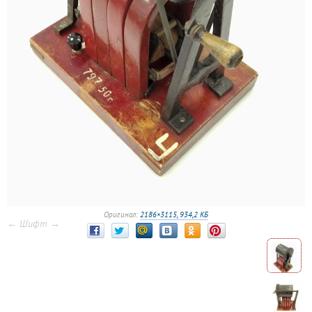
Оригинал:
2186×3115, 934,2 КБ
← Шифт →