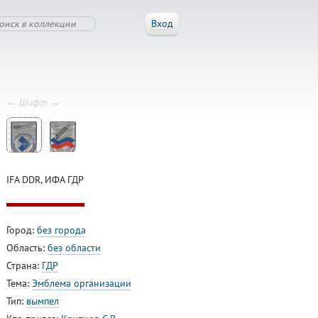
Вход
← Шифт →
IFA DDR, ИФА ГДР
Город:
без города
Область:
без области
Страна:
ГДР
Тема:
Эмблема организации
Тип:
вымпел