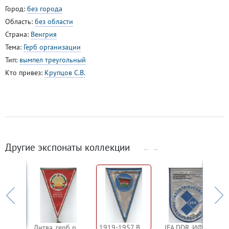
Город:
без города
Область:
без области
Страна:
Венгрия
Тема:
Герб организации
Тип:
вымпел треугольный
Кто привез:
Крупцов С.В.
Другие экспонаты коллекции
←
→
Чехословакия. SČSP. Союз чехословацко-советской дружбы
Литва, герб республики
1919-1957 Венгерский коммунистический союз
IFA DDR, ИФА ГДР