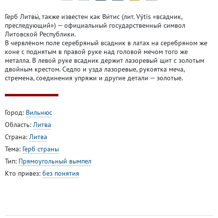
Герб Литвы́, также известен как Ви́тис (лит. Výtis «всадник,
преследующий») — официальный государственный символ
Литовской Республики.
В червлёном поле серебряный всадник в латах на серебряном же
коне с поднятым в правой руке над головой мечом того же
металла. В левой руке всадник держит лазоревый щит с золотым
двойным крестом. Седло и узда лазоревые, рукоятка меча,
стремена, соединения упряжи и другие детали — золотые.
Город:
Вильнюс
Область:
Литва
Страна:
Литва
Тема:
Герб страны
Тип:
Прямоугольный вымпел
Кто привез:
без понятия