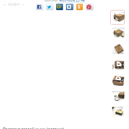
Оригинал:
4032×3024, 1,2 МБ
← Шифт →
Прототип первой мыши (реплика)