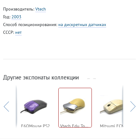
Производитель:
Vtech
Год:
2003
Способ позиционирования:
на дискретных датчиках
СССР:
нет
Другие экспонаты коллекции
←
→
ouse
E6QMouse PS2
Vtech Edu Toys Mouse (2)
Mitsumi ECM-S5002 Scroll