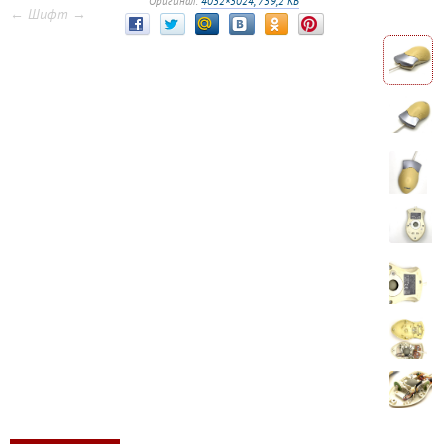
Оригинал:
4032×3024, 759,2 КБ
← Шифт →