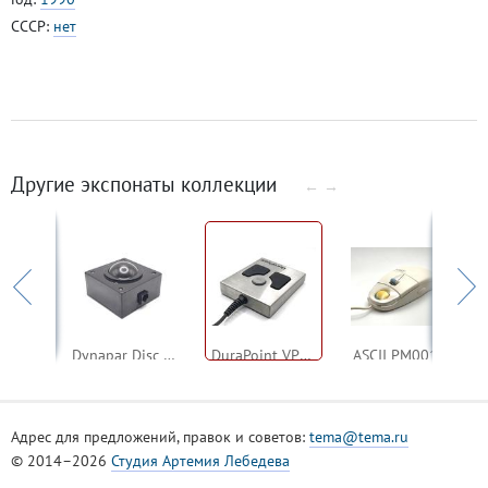
СССР:
нет
Другие экспонаты коллекции
←
→
known
Dynapar Disc Instruments LQ200M19250
DuraPoint VP2000
ASCII PM001PS
Адрес для предложений, правок и советов:
tema@tema.ru
© 2014–2026
Студия Артемия Лебедева