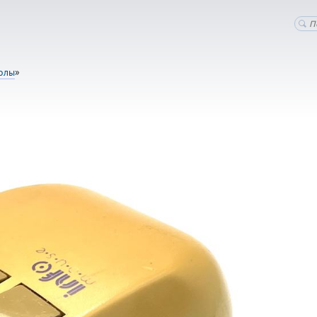
олы
»