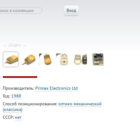
Вход
← Шифт →
Производитель:
Primax Electronics Ltd
Год:
1988
Способ позиционирования:
оптико-механический
(классика)
СССР:
нет