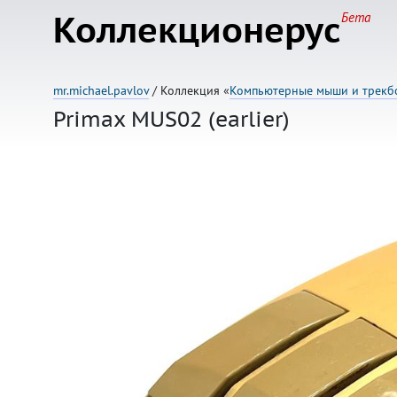
Коллекционерус
Бета
mr.michael.pavlov
/ Коллекция «
Компьютерные мыши и трекб
Primax MUS02 (earlier)